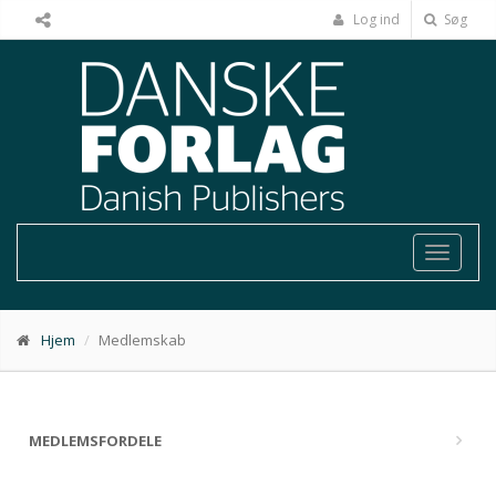
Log ind
Søg
Toggle
navigat
Hjem
Medlemskab
MEDLEMSFORDELE