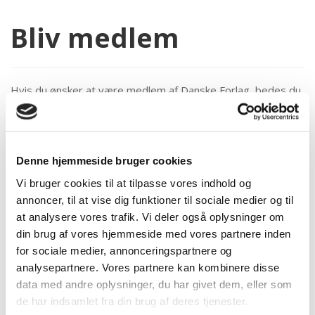
Bliv medlem
Hvis du ønsker at være medlem af Danske Forlag, bedes du
udfylde denne
indmeldelsesblanket
og sende
til
info@danskeforlag.dk
. Du er naturligvis meget velkommen
til at række ud til os, hvis du vil høre nærmere om
medlemskab.
Denne hjemmeside bruger cookies
Hvad koster det?
Vi bruger cookies til at tilpasse vores indhold og
Rabat for nye medlemmer: 50 % rabat på
annoncer, til at vise dig funktioner til sociale medier og til
forlagskontingentet i år 1 og 25 % rabat i år 2.
at analysere vores trafik. Vi deler også oplysninger om
din brug af vores hjemmeside med vores partnere inden
Beregning af kontingent
for sociale medier, annonceringspartnere og
Kontingentet består af et forlagskontingent og minimum ét
analysepartnere. Vores partnere kan kombinere disse
personligt medlemskab per forlag.
data med andre oplysninger, du har givet dem, eller som
de har indsamlet fra din brug af deres tjenester.
Forlagskontingentet
opgøres ud fra medlemmets