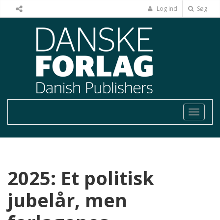
Log ind
Søg
Toggle
navigat
2025: Et politisk
jubelår, men