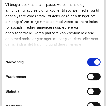
rettighedshaverorganisationer: Der
Vi bruger cookies til at tilpasse vores indhold og
er behov for at styrke den
annoncer, til at vise dig funktioner til sociale medier og til
lovgivningsmæssige indsats mod
at analysere vores trafik. Vi deler også oplysninger om
generativ AI
din brug af vores hjemmeside med vores partnere inden
for sociale medier, annonceringspartnere og
24.06.26
analysepartnere. Vores partnere kan kombinere disse
data med andre oplysninger, du har givet dem, eller som
Læs mere
de har indsamlet fra din brug af deres tjenester.
Formand og næstformand
Samtykkevalg
Nødvendig
fortsætter i Danske
Undervisningsforlag
Præferencer
23.06.26
Læs mere
Statistik
Marketing