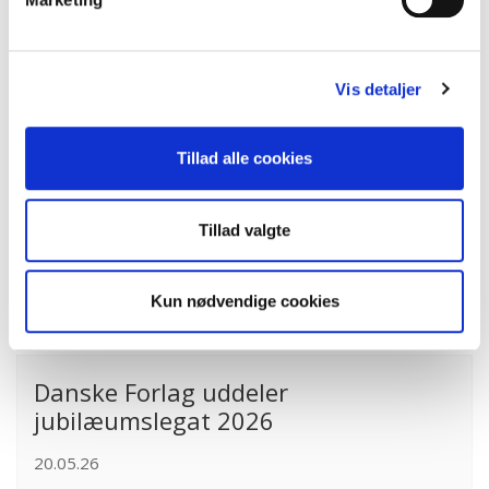
Ny regering holder fast i nulmomsen
på bøger
03.06.26
Vis detaljer
Læs mere
Tillad alle cookies
Opfordring til en kommende
regering: Investér i læremidler
Tillad valgte
21.05.26
Kun nødvendige cookies
Læs mere
Danske Forlag uddeler
jubilæumslegat 2026
20.05.26