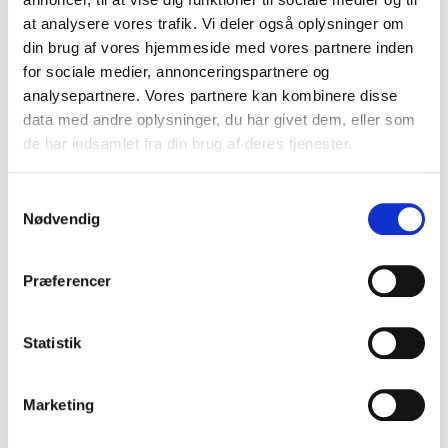
at analysere vores trafik. Vi deler også oplysninger om
FORLAGET SUPERLUX
din brug af vores hjemmeside med vores partnere inden
for sociale medier, annonceringspartnere og
FORLAGET TORNMOUNTAIN
analysepartnere. Vores partnere kan kombinere disse
GADS FORLAG
data med andre oplysninger, du har givet dem, eller som
de har indsamlet fra din brug af deres tjenester.
FORLAGET TYR
Samtykkevalg
GJELLERUP
Nødvendig
GLADIATOR
Præferencer
FORLAGET PLENUM (TIDL. GO FORLAG)
GUTKIND FORLAG
Statistik
GYLDENDAL
Marketing
HAASE FORLAG