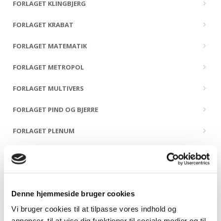
FORLAGET KLINGBJERG
FORLAGET KRABAT
FORLAGET MATEMATIK
FORLAGET METROPOL
FORLAGET MULTIVERS
FORLAGET PIND OG BJERRE
FORLAGET PLENUM
FORLAGET PRESSTO
FORLAGET PØHLER
Denne hjemmeside bruger cookies
FORLAGET SIDSTE ÅRHUNDREDE
Vi bruger cookies til at tilpasse vores indhold og
FORLAGET SNEPRYD
annoncer, til at vise dig funktioner til sociale medier og til