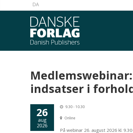
DA
Medlemswebinar: 
indsatser i forhold
9.30 - 10.30
26
Online
aug
2026
På webinar 26. august 2026 kl. 9.30