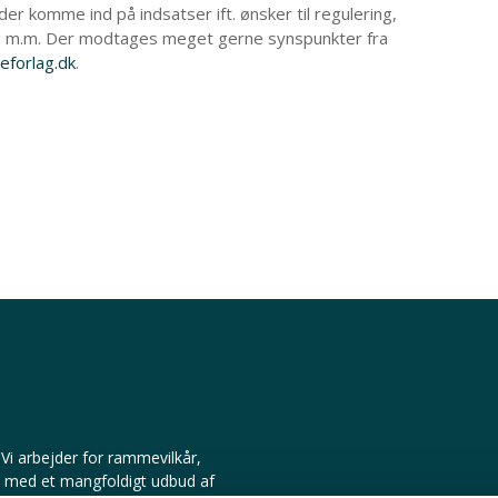
der komme ind på indsatser ift. ønsker til regulering,
g m.m. Der modtages meget gerne synspunkter fra
forlag.dk
.
Vi arbejder for rammevilkår,
d med et mangfoldigt udbud af