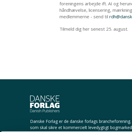
foreningens arbejde ift. AI og herun
håndhævelse, licensering, mærknin
medlemmerne - send til
rdh@danske
Tilmeld dig her senest 25. august.
Danske Forlag er de danske forlags brancheforening.
som skal sikre et kommercielt levedygtigt bogmarke