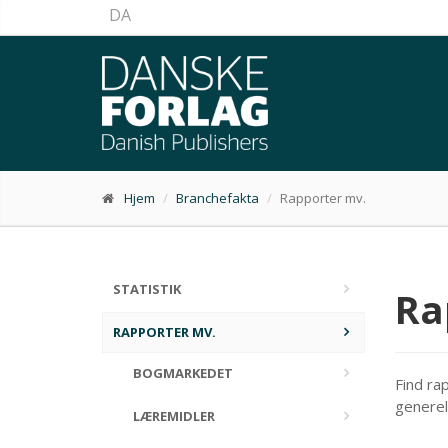
DA
Hjem
Branchefakta
Rapporter mv.
STATISTIK
Ra
RAPPORTER MV.
BOGMARKEDET
Find ra
generel
LÆREMIDLER