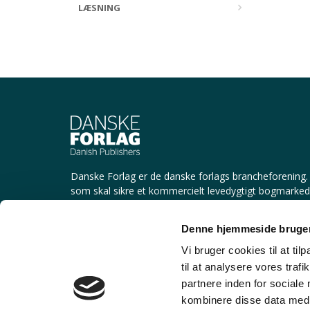
LÆSNING
Danske Forlag er de danske forlags brancheforening.
som skal sikre et kommercielt levedygtigt bogmarke
litteratur og læremidler.
Denne hjemmeside bruger
Vi bruger cookies til at til
CVR-nr.: 55 55 56 13
til at analysere vores tra
partnere inden for sociale
Børsgade 4 | 1215 København K
kombinere disse data med a