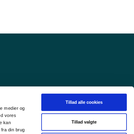
Tillad alle cookies
ale medier og
ed vores
Tillad valgte
re kan
fra din brug