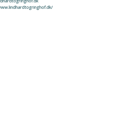
ndhardtogringhof.dk
www.lindhardtogringhof.dk/