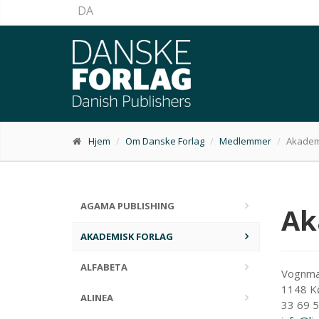
DA
Hjem
Om Danske Forlag
Medlemmer
Akadem
AGAMA PUBLISHING
Ak
AKADEMISK FORLAG
ALFABETA
Vognma
1148 K
ALINEA
33 69 5