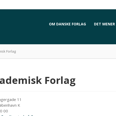
OM DANSKE FORLAG
DET MENER 
isk Forlag
ademisk Forlag
gergade 11
øbenhavn K
0 00