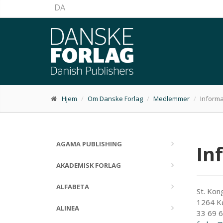
DA
Hjem
Om Danske Forlag
Medlemmer
Informa
AGAMA PUBLISHING
In
AKADEMISK FORLAG
ALFABETA
St. Ko
1264 K
ALINEA
33 69 6