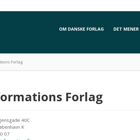
OM DANSKE FORLAG
DET MENER 
tions Forlag
formations Forlag
ngensgade 40C
øbenhavn K
0 07