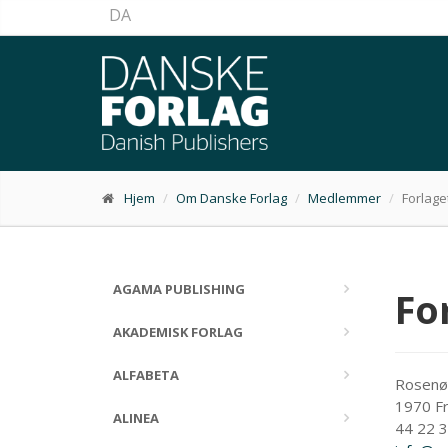
DA
Hjem
Om Danske Forlag
Medlemmer
Forlage
AGAMA PUBLISHING
Fo
AKADEMISK FORLAG
ALFABETA
Rosenør
1970 Fr
ALINEA
44 22 3