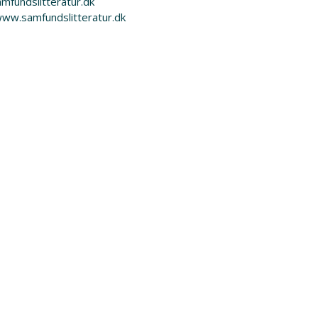
mfundslitteratur.dk
www.samfundslitteratur.dk