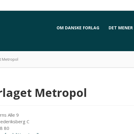
OM DANSKE FORLAG
DET MENER 
t Metropol
rlaget Metropol
ns Alle 9
ederiksberg C
8 80