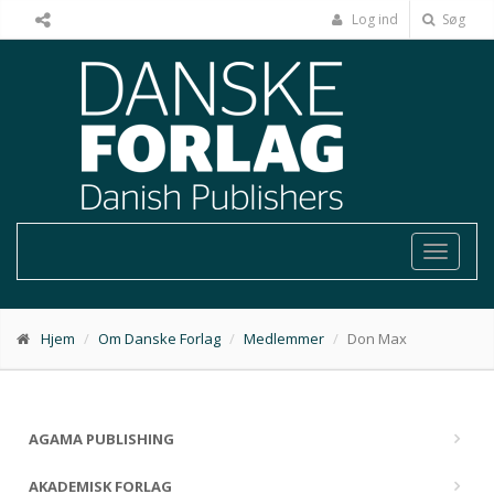
Log ind
Søg
Toggle
navigat
Hjem
Om Danske Forlag
Medlemmer
Don Max
AGAMA PUBLISHING
AKADEMISK FORLAG