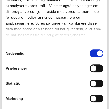
at analysere vores trafik. Vi deler også oplysninger om
FORLAGET SUPERLUX
din brug af vores hjemmeside med vores partnere inden
for sociale medier, annonceringspartnere og
FORLAGET TORNMOUNTAIN
analysepartnere. Vores partnere kan kombinere disse
GADS FORLAG
data med andre oplysninger, du har givet dem, eller som
de har indsamlet fra din brug af deres tjenester.
FORLAGET TYR
Samtykkevalg
GJELLERUP
Nødvendig
GLADIATOR
Præferencer
FORLAGET PLENUM (TIDL. GO FORLAG)
GUTKIND FORLAG
Statistik
GYLDENDAL
Marketing
HAASE FORLAG