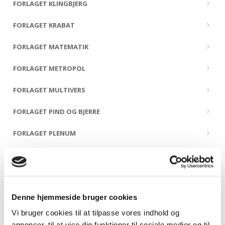
FORLAGET KLINGBJERG
FORLAGET KRABAT
FORLAGET MATEMATIK
FORLAGET METROPOL
FORLAGET MULTIVERS
FORLAGET PIND OG BJERRE
FORLAGET PLENUM
FORLAGET PRESSTO
FORLAGET PØHLER
Denne hjemmeside bruger cookies
FORLAGET SIDSTE ÅRHUNDREDE
Vi bruger cookies til at tilpasse vores indhold og
FORLAGET SNEPRYD
annoncer, til at vise dig funktioner til sociale medier og til