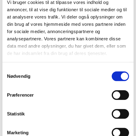
FORLAGET SNEPRYD
Vi bruger cookies til at tilpasse vores indhold og
annoncer, til at vise dig funktioner til sociale medier og til
FORLAGET SUPERLUX
at analysere vores trafik. Vi deler også oplysninger om
din brug af vores hjemmeside med vores partnere inden
FORLAGET TORNMOUNTAIN
for sociale medier, annonceringspartnere og
analysepartnere. Vores partnere kan kombinere disse
GADS FORLAG
data med andre oplysninger, du har givet dem, eller som
de har indsamlet fra din brug af deres tjenester.
FORLAGET TYR
GJELLERUP
Samtykkevalg
Nødvendig
GLADIATOR
FORLAGET PLENUM (TIDL. GO FORLAG)
Præferencer
GUTKIND FORLAG
Statistik
GYLDENDAL
Marketing
HAASE FORLAG