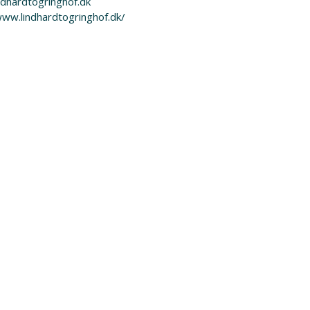
ndhardtogringhof.dk
www.lindhardtogringhof.dk/