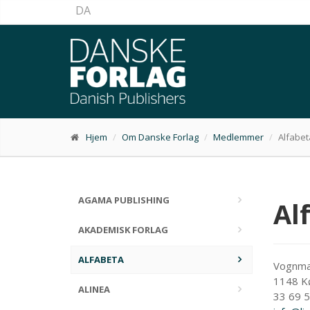
DA
Hjem
Om Danske Forlag
Medlemmer
Alfabet
AGAMA PUBLISHING
Al
AKADEMISK FORLAG
ALFABETA
Vognma
1148 K
ALINEA
33 69 5