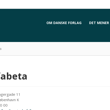
OM DANSKE FORLAG
DET MENER 
a
fabeta
gergade 11
øbenhavn K
0 00