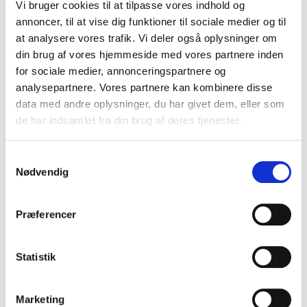
FORLAGET SNEPRYD
Vi bruger cookies til at tilpasse vores indhold og
annoncer, til at vise dig funktioner til sociale medier og til
FORLAGET SUPERLUX
at analysere vores trafik. Vi deler også oplysninger om
din brug af vores hjemmeside med vores partnere inden
FORLAGET TORNMOUNTAIN
for sociale medier, annonceringspartnere og
analysepartnere. Vores partnere kan kombinere disse
GADS FORLAG
data med andre oplysninger, du har givet dem, eller som
de har indsamlet fra din brug af deres tjenester.
FORLAGET TYR
GJELLERUP
Samtykkevalg
Nødvendig
GLADIATOR
FORLAGET PLENUM (TIDL. GO FORLAG)
Præferencer
GUTKIND FORLAG
Statistik
GYLDENDAL
Marketing
HAASE FORLAG