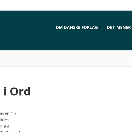
OM DANSKE FORLAG
DET MENER 
d
 i Ord
aven 15
årlev
4 89