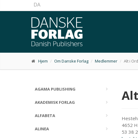
DA
Hjem
Om Danske Forlag
Medlemmer
Alt i Or
AGAMA PUBLISHING
Alt
AKADEMISK FORLAG
ALFABETA
Hesteh
4652 H
ALINEA
53 38 2