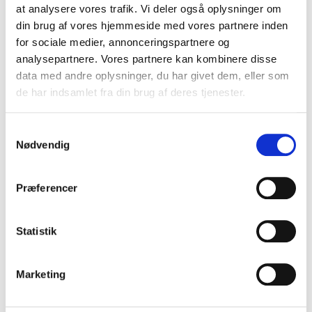
at analysere vores trafik. Vi deler også oplysninger om
FORLAGET SUPERLUX
din brug af vores hjemmeside med vores partnere inden
for sociale medier, annonceringspartnere og
FORLAGET TORNMOUNTAIN
analysepartnere. Vores partnere kan kombinere disse
data med andre oplysninger, du har givet dem, eller som
GADS FORLAG
de har indsamlet fra din brug af deres tjenester.
FORLAGET TYR
Samtykkevalg
GJELLERUP
Nødvendig
GLADIATOR
Præferencer
FORLAGET PLENUM (TIDL. GO FORLAG)
Statistik
GUTKIND FORLAG
GYLDENDAL
Marketing
HAASE FORLAG