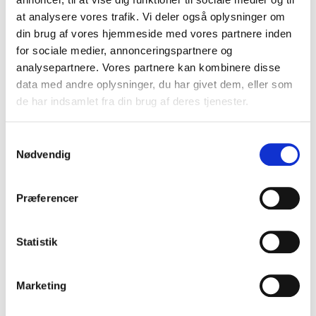
at analysere vores trafik. Vi deler også oplysninger om
FORLAGET SUPERLUX
din brug af vores hjemmeside med vores partnere inden
for sociale medier, annonceringspartnere og
FORLAGET TORNMOUNTAIN
analysepartnere. Vores partnere kan kombinere disse
GADS FORLAG
data med andre oplysninger, du har givet dem, eller som
de har indsamlet fra din brug af deres tjenester.
FORLAGET TYR
Samtykkevalg
GJELLERUP
Nødvendig
GLADIATOR
Præferencer
FORLAGET PLENUM (TIDL. GO FORLAG)
GUTKIND FORLAG
Statistik
GYLDENDAL
Marketing
HAASE FORLAG