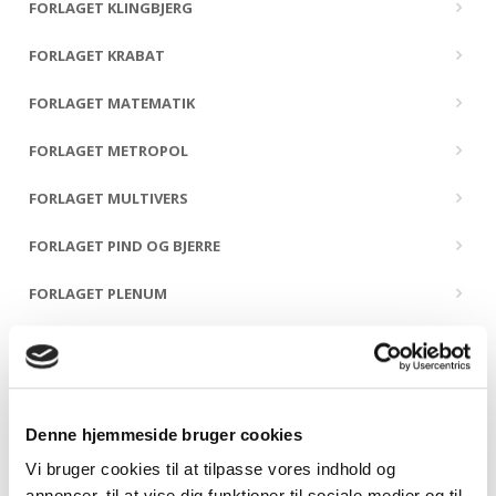
FORLAGET KLINGBJERG
FORLAGET KRABAT
FORLAGET MATEMATIK
FORLAGET METROPOL
FORLAGET MULTIVERS
FORLAGET PIND OG BJERRE
FORLAGET PLENUM
FORLAGET PRESSTO
FORLAGET PØHLER
Denne hjemmeside bruger cookies
FORLAGET SIDSTE ÅRHUNDREDE
Vi bruger cookies til at tilpasse vores indhold og
FORLAGET SNEPRYD
annoncer, til at vise dig funktioner til sociale medier og til