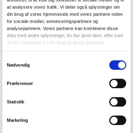
at analysere vores trafik. Vi deler også oplysninger om
FORLAGET SUPERLUX
din brug af vores hjemmeside med vores partnere inden
for sociale medier, annonceringspartnere og
FORLAGET TORNMOUNTAIN
analysepartnere. Vores partnere kan kombinere disse
GADS FORLAG
data med andre oplysninger, du har givet dem, eller som
de har indsamlet fra din brug af deres tjenester.
FORLAGET TYR
Samtykkevalg
GJELLERUP
Nødvendig
GLADIATOR
Præferencer
FORLAGET PLENUM (TIDL. GO FORLAG)
GUTKIND FORLAG
Statistik
GYLDENDAL
Marketing
HAASE FORLAG