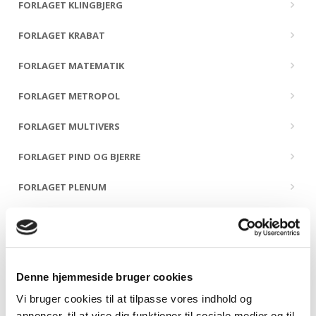
FORLAGET KLINGBJERG
FORLAGET KRABAT
FORLAGET MATEMATIK
FORLAGET METROPOL
FORLAGET MULTIVERS
FORLAGET PIND OG BJERRE
FORLAGET PLENUM
FORLAGET PRESSTO
FORLAGET PØHLER
Denne hjemmeside bruger cookies
FORLAGET SIDSTE ÅRHUNDREDE
Vi bruger cookies til at tilpasse vores indhold og
FORLAGET SNEPRYD
annoncer, til at vise dig funktioner til sociale medier og til