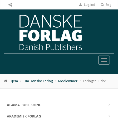
Log ind
Søg
Toggle
navigat
Hjem
Om Danske Forlag
Medlemmer
Forlaget Eudor
AGAMA PUBLISHING
AKADEMISK FORLAG